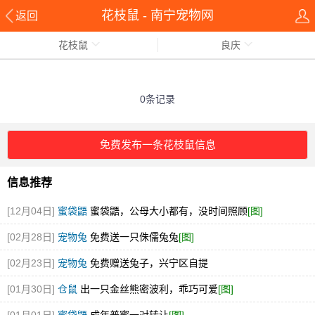
花枝鼠 - 南宁宠物网
返回
花枝鼠
良庆
0条记录
免费发布一条花枝鼠信息
信息推荐
[12月04日]
蜜袋鼯
蜜袋鼯，公母大小都有，没时间照顾
[图]
[02月28日]
宠物兔
免费送一只侏儒兔兔
[图]
[02月23日]
宠物兔
免费赠送兔子，兴宁区自提
[01月30日]
仓鼠
出一只金丝熊密波利，乖巧可爱
[图]