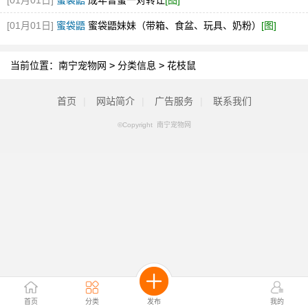
[01月01日]
蜜袋鼯
成年普蜜一对转让
[图]
[01月01日]
蜜袋鼯
蜜袋鼯妹妹（带箱、食盆、玩具、奶粉）
[图]
当前位置：
南宁宠物网
>
分类信息
>
花枝鼠
首页
|
网站简介
|
广告服务
|
联系我们
©Copyright 南宁宠物网
首页
分类
发布
我的