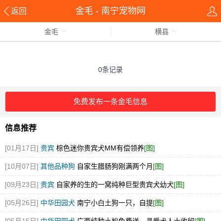
金毛 - 南宁宠物网
返回
金毛
横县
0条记录
免费发布一条金毛信息
信息推荐
[01月17日]
贵宾
棕色迷你贵宾犬MM有偿领养
[图]
[10月07日]
其他品种狗
自家生腊肠狗刚满两个月
[图]
[09月23日]
贵宾
自家养的生的一窝纯种巨型贵宾犬幼犬
[图]
[05月26日]
中华田园犬
南宁小白土狗一只，自提
[图]