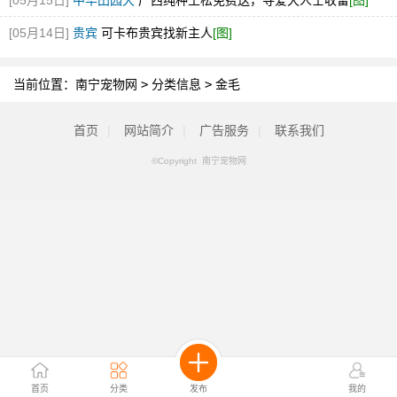
[05月15日]
中华田园犬
广西纯种土松免费送，寻爱犬人士收留
[图]
[05月14日]
贵宾
可卡布贵宾找新主人
[图]
当前位置：
南宁宠物网
>
分类信息
>
金毛
首页
|
网站简介
|
广告服务
|
联系我们
©Copyright 南宁宠物网
首页
分类
发布
我的