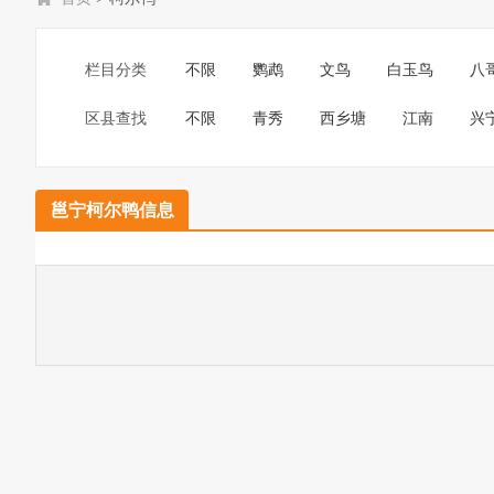
栏目分类
不限
鹦鹉
文鸟
白玉鸟
八
区县查找
不限
青秀
西乡塘
江南
兴
邕宁柯尔鸭信息