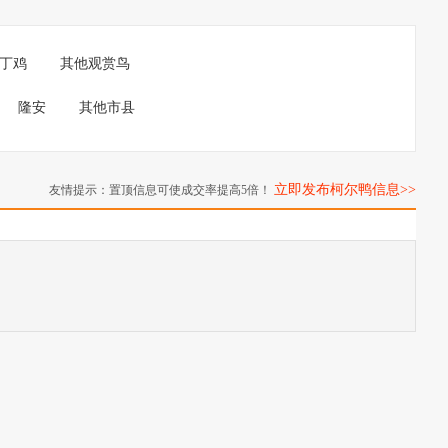
丁鸡
其他观赏鸟
隆安
其他市县
立即发布柯尔鸭信息>>
友情提示：置顶信息可使成交率提高5倍！