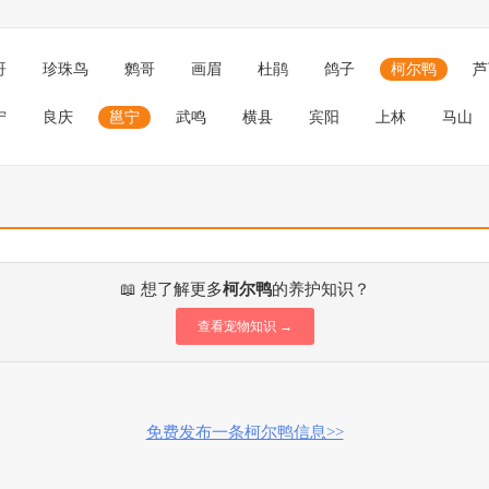
哥
珍珠鸟
鹩哥
画眉
杜鹃
鸽子
柯尔鸭
芦
宁
良庆
邕宁
武鸣
横县
宾阳
上林
马山
📖 想了解更多
柯尔鸭
的养护知识？
查看宠物知识 →
免费发布一条柯尔鸭信息>>