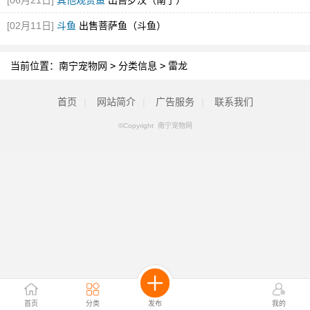
[06月21日]
其他观赏鱼
出售罗汉（南宁）
[02月11日]
斗鱼
出售菩萨鱼（斗鱼）
当前位置：
南宁宠物网
>
分类信息
>
雷龙
首页
|
网站简介
|
广告服务
|
联系我们
©Copyright 南宁宠物网
首页
分类
发布
我的