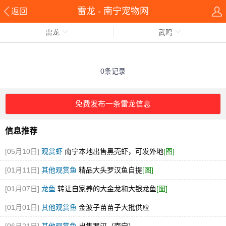
雷龙 - 南宁宠物网
返回
雷龙
武鸣
0条记录
免费发布一条雷龙信息
信息推荐
[05月10日]
观赏虾
南宁本地出售黑壳虾，可发外地
[图]
[01月11日]
其他观赏鱼
精品大头罗汉鱼自提
[图]
[01月07日]
龙鱼
转让自家养的大金龙和大银龙鱼
[图]
[01月01日]
其他观赏鱼
金波子苗苗子大批供应