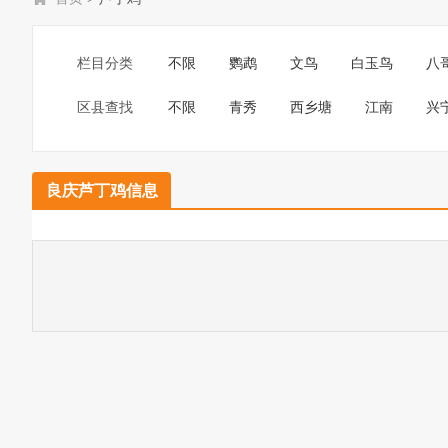
栏目分类
不限
鹦鹉
文鸟
白玉鸟
八
区县查找
不限
青秀
西乡塘
江南
兴
良庆芦丁鸡信息