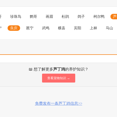
哥
珍珠鸟
鹩哥
画眉
杜鹃
鸽子
柯尔鸭
芦
宁
良庆
邕宁
武鸣
横县
宾阳
上林
马山
📖 想了解更多
芦丁鸡
的养护知识？
查看宠物知识 →
免费发布一条芦丁鸡信息>>