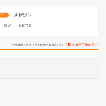
丁鸡
其他观赏鸟
隆安
其他市县
立即发布芦丁鸡信息>>
友情提示：置顶信息可使成交率提高5倍！