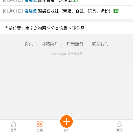
[01月01日]
蜜袋鼯
成年普蜜一对转让
[图]
[01月01日]
蜜袋鼯
蜜袋鼯妹妹（带箱、食盆、玩具、奶粉）
[图]
当前位置：
南宁宠物网
>
分类信息
>
迷你马
首页
|
网站简介
|
广告服务
|
联系我们
©Copyright 南宁宠物网
首页
分类
发布
我的