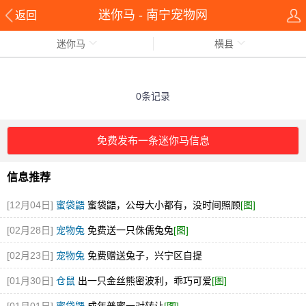
迷你马 - 南宁宠物网
返回
迷你马
横县
0条记录
免费发布一条迷你马信息
信息推荐
[12月04日]
蜜袋鼯
蜜袋鼯，公母大小都有，没时间照顾
[图]
[02月28日]
宠物兔
免费送一只侏儒兔兔
[图]
[02月23日]
宠物兔
免费赠送兔子，兴宁区自提
[01月30日]
仓鼠
出一只金丝熊密波利，乖巧可爱
[图]