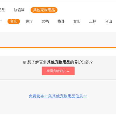
用品
缸箱罐
其他宠物用品
宁
良庆
邕宁
武鸣
横县
宾阳
上林
马山
📖 想了解更多
其他宠物用品
的养护知识？
查看宠物知识 →
免费发布一条其他宠物用品信息>>