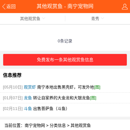
其他观赏鱼 - 南宁宠物网
返回
其他观赏鱼
青秀
0条记录
免费发布一条其他观赏鱼信息
信息推荐
[05月10日]
观赏虾
南宁本地出售黑壳虾，可发外地
[图]
[01月07日]
龙鱼
转让自家养的大金龙和大银龙鱼
[图]
[02月11日]
斗鱼
出售菩萨鱼（斗鱼）
当前位置：
南宁宠物网
>
分类信息
>
其他观赏鱼