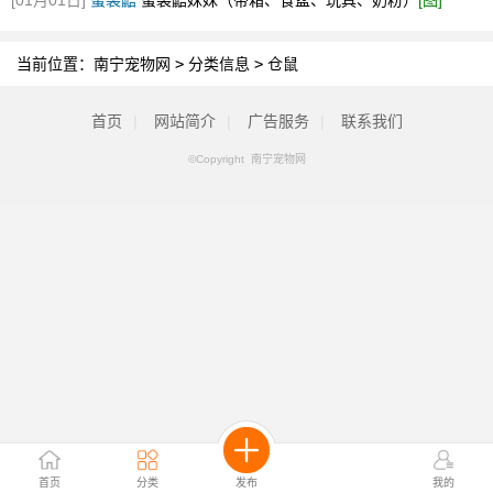
[01月01日]
蜜袋鼯
蜜袋鼯妹妹（带箱、食盆、玩具、奶粉）
[图]
当前位置：
南宁宠物网
>
分类信息
>
仓鼠
首页
|
网站简介
|
广告服务
|
联系我们
©Copyright 南宁宠物网
首页
分类
发布
我的