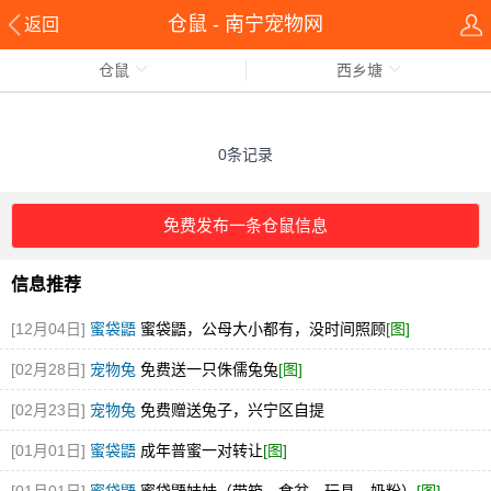
仓鼠 - 南宁宠物网
返回
仓鼠
西乡塘
0条记录
免费发布一条仓鼠信息
信息推荐
[12月04日]
蜜袋鼯
蜜袋鼯，公母大小都有，没时间照顾
[图]
[02月28日]
宠物兔
免费送一只侏儒兔兔
[图]
[02月23日]
宠物兔
免费赠送兔子，兴宁区自提
[01月01日]
蜜袋鼯
成年普蜜一对转让
[图]