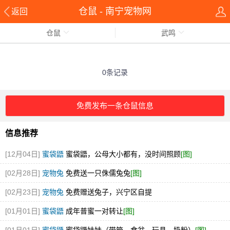
仓鼠 - 南宁宠物网
返回
仓鼠
武鸣
0条记录
免费发布一条仓鼠信息
信息推荐
[12月04日]
蜜袋鼯
蜜袋鼯，公母大小都有，没时间照顾
[图]
[02月28日]
宠物兔
免费送一只侏儒兔兔
[图]
[02月23日]
宠物兔
免费赠送兔子，兴宁区自提
[01月01日]
蜜袋鼯
成年普蜜一对转让
[图]