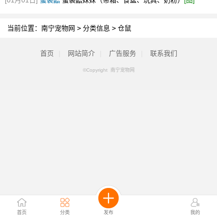
[01月01日]
蜜袋鼯
蜜袋鼯妹妹（带箱、食盆、玩具、奶粉）
[图]
当前位置：
南宁宠物网
>
分类信息
>
仓鼠
首页
|
网站简介
|
广告服务
|
联系我们
©Copyright 南宁宠物网
首页
分类
发布
我的