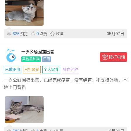
625
0
收藏
05月07日
浏览
点赞
一岁公缅因猫出售
拨打电话
其他品种猫
江南
已做驱虫
已打疫苗
个人家养
纯血纯种
一岁公缅因猫出售，已经完成疫苗，没有绝育。不支持外地，本
地上门看猫
收藏