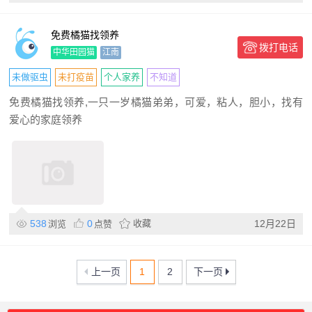
免费橘猫找领养
拨打电话
中华田园猫
江南
未做驱虫
未打疫苗
个人家养
不知道
免费橘猫找领养,一只一岁橘猫弟弟，可爱，粘人，胆小，找有
爱心的家庭领养
538
0
收藏
12月22日
浏览
点赞
上一页
1
2
下一页