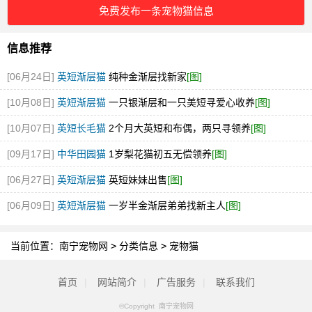
免费发布一条宠物猫信息
信息推荐
[06月24日]
英短渐层猫
纯种金渐层找新家
[图]
[10月08日]
英短渐层猫
一只银渐层和一只美短寻爱心收养
[图]
[10月07日]
英短长毛猫
2个月大英短和布偶，两只寻领养
[图]
[09月17日]
中华田园猫
1岁梨花猫初五无偿领养
[图]
[06月27日]
英短渐层猫
英短妹妹出售
[图]
[06月09日]
英短渐层猫
一岁半金渐层弟弟找新主人
[图]
当前位置：
南宁宠物网
>
分类信息
>
宠物猫
首页
|
网站简介
|
广告服务
|
联系我们
©Copyright 南宁宠物网