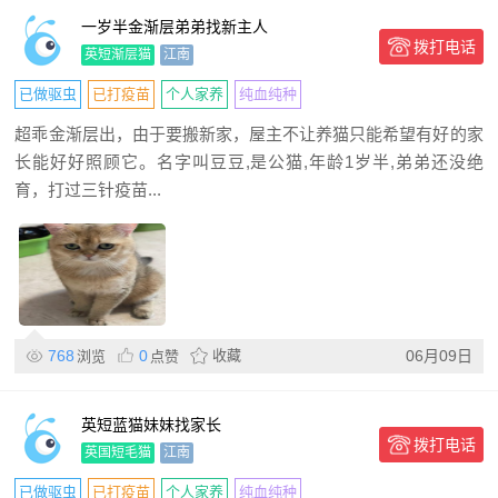
一岁半金渐层弟弟找新主人
拨打电话
英短渐层猫
江南
已做驱虫
已打疫苗
个人家养
纯血纯种
超乖金渐层出，由于要搬新家，屋主不让养猫只能希望有好的家
长能好好照顾它。名字叫豆豆,是公猫,年龄1岁半,弟弟还没绝
育，打过三针疫苗...
768
0
收藏
06月09日
浏览
点赞
英短蓝猫妹妹找家长
拨打电话
英国短毛猫
江南
已做驱虫
已打疫苗
个人家养
纯血纯种