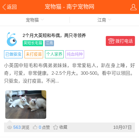
宠物猫 - 南宁宠物网
返回
宠物猫
江南
2个月大英短和布偶，两只寻领养
拨打电话
英短长毛猫
江南
已做驱虫
未打疫苗
个人家养
纯血纯种
小英国中短毛和布偶弟弟妹妹，非常爱粘人，趴在身上睡，好
奇，可爱，非常健康。2-2.5个月大。300-500。看中可以领回。
只驱虫，没打疫苗。不闲...
563
0
收藏
10月07日
浏览
点赞