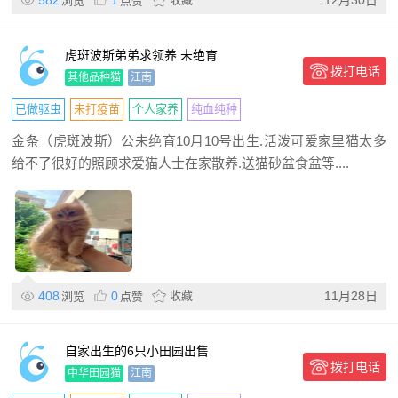
582
1
12月30日
浏览
点赞
虎斑波斯弟弟求领养 未绝育
拨打电话
其他品种猫
江南
已做驱虫
未打疫苗
个人家养
纯血纯种
金条（虎斑波斯）公未绝育10月10号出生.活泼可爱家里猫太多
给不了很好的照顾求爱猫人士在家散养.送猫砂盆食盆等....
408
0
收藏
11月28日
浏览
点赞
自家出生的6只小田园出售
拨打电话
中华田园猫
江南