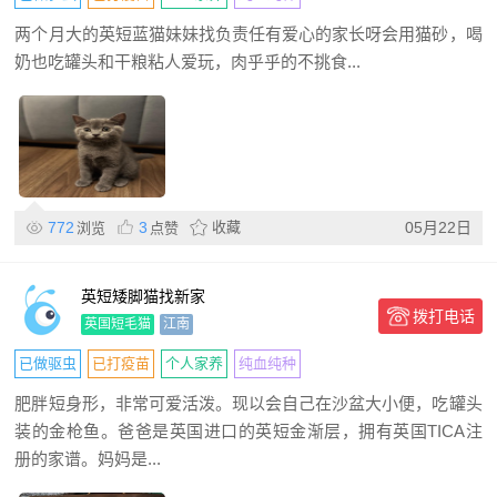
两个月大的英短蓝猫妹妹找负责任有爱心的家长呀会用猫砂，喝
奶也吃罐头和干粮粘人爱玩，肉乎乎的不挑食...
772
3
收藏
05月22日
浏览
点赞
英短矮脚猫找新家
拨打电话
英国短毛猫
江南
已做驱虫
已打疫苗
个人家养
纯血纯种
肥胖短身形，非常可爱活泼。现以会自己在沙盆大小便，吃罐头
装的金枪鱼。爸爸是英国进口的英短金渐层，拥有英国TICA注
册的家谱。妈妈是...