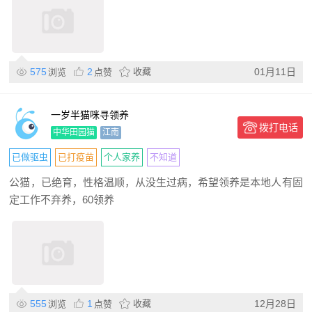
575
2
收藏
01月11日
浏览
点赞
一岁半猫咪寻领养
拨打电话
中华田园猫
江南
已做驱虫
已打疫苗
个人家养
不知道
公猫，已绝育，性格温顺，从没生过病，希望领养是本地人有固
定工作不弃养，60领养
555
1
收藏
12月28日
浏览
点赞