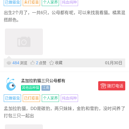
已做驱虫
未打疫苗
个人家养
纯血纯种
出生2个月了，一共6只，公母都有呢，可以来找我看猫。橘黑混
搭颜色。
484
2
收藏
01月30日
浏览
点赞
孟加拉豹猫三只公母都有
拨打电话
其他品种猫
江南
已做驱虫
已打疫苗
个人家养
纯血纯种
孟加拉豹猫，DD是碳豹，两只妹妹，金豹和雪豹，没时间养了
打包三只一起出