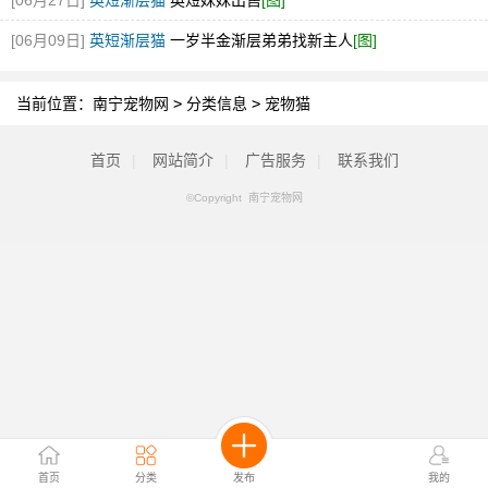
[06月27日]
英短渐层猫
英短妹妹出售
[图]
[06月09日]
英短渐层猫
一岁半金渐层弟弟找新主人
[图]
当前位置：
南宁宠物网
>
分类信息
>
宠物猫
首页
|
网站简介
|
广告服务
|
联系我们
©Copyright 南宁宠物网
首页
分类
发布
我的