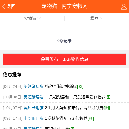
宠物猫 - 南宁宠物网
返回
宠物猫
横县
0条记录
免费发布一条宠物猫信息
信息推荐
[06月24日]
英短渐层猫
纯种金渐层找新家
[图]
[10月08日]
英短渐层猫
一只银渐层和一只美短寻爱心收养
[图]
[10月07日]
英短长毛猫
2个月大英短和布偶，两只寻领养
[图]
[09月17日]
中华田园猫
1岁梨花猫初五无偿领养
[图]