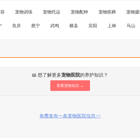
美容
宠物训练
宠物托运
宠物配种
宠物殡葬
宠物摄
宁
良庆
邕宁
武鸣
横县
宾阳
上林
马山
📖 想了解更多
宠物医院
的养护知识？
查看宠物知识 →
免费发布一条宠物医院信息>>