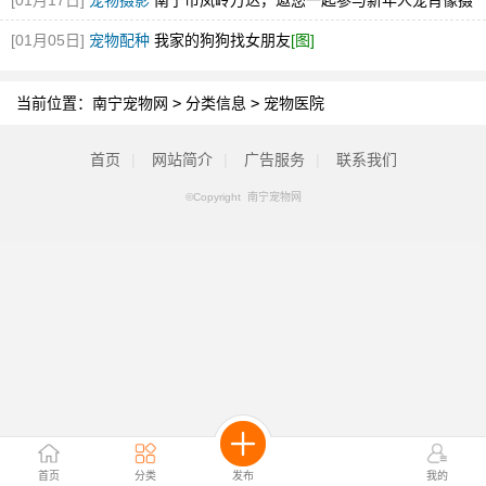
[01月17日]
宠物摄影
南宁市凤岭万达，邀您一起参与新年人宠肖像摄
影艺术节
[图]
[01月05日]
宠物配种
我家的狗狗找女朋友
[图]
当前位置：
南宁宠物网
>
分类信息
>
宠物医院
首页
|
网站简介
|
广告服务
|
联系我们
©Copyright 南宁宠物网
首页
分类
发布
我的