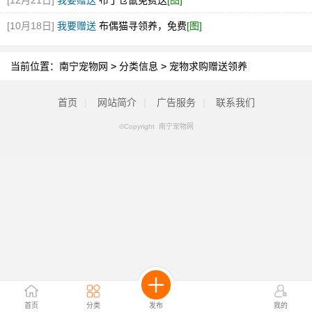
[12月21日]
我要赠送
布丁仓鼠免费送
[图]
[10月18日]
我要赠送
布偶猫寻领养，免费
[图]
当前位置：
南宁宠物网
>
分类信息
>
宠物求购赠送领养
首页
|
网站简介
|
广告服务
|
联系我们
©Copyright 南宁宠物网
首页
分类
发布
我的