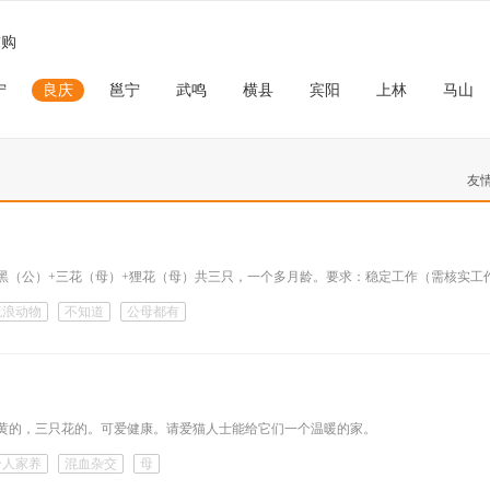
求购
宁
良庆
邕宁
武鸣
横县
宾阳
上林
马山
友
流浪动物
不知道
公母都有
黄的，三只花的。可爱健康。请爱猫人士能给它们一个温暖的家。
个人家养
混血杂交
母