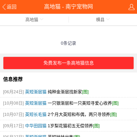
高地猫 - 南宁宠物网
返回
高地猫
横县
0条记录
免费发布一条高地猫信息
信息推荐
[06月24日]
英短渐层猫
纯种金渐层找新家
[图]
[10月08日]
英短渐层猫
一只银渐层和一只美短寻爱心收养
[图]
[10月07日]
英短长毛猫
2个月大英短和布偶，两只寻领养
[图]
[09月17日]
中华田园猫
1岁梨花猫初五无偿领养
[图]