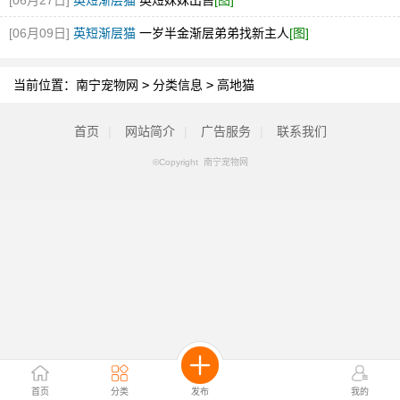
[06月27日]
英短渐层猫
英短妹妹出售
[图]
[06月09日]
英短渐层猫
一岁半金渐层弟弟找新主人
[图]
当前位置：
南宁宠物网
>
分类信息
>
高地猫
首页
|
网站简介
|
广告服务
|
联系我们
©Copyright 南宁宠物网
首页
分类
发布
我的