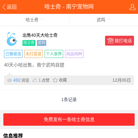
哈士奇 - 南宁宠物网
返回
哈士奇
武鸣
出售40天大哈士奇
拨打电话
哈士奇
武鸣
已做驱虫
未打疫苗
个人家养
纯血纯种
40天小哈出售，南宁武鸣自提
492
1
收藏
12月05日
浏览
点赞
1条记录
免费发布一条哈士奇信息
信息推荐