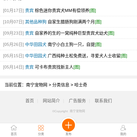
[01月17日]
贵宾
棕色迷你贵宾犬MM有偿领养
[图]
[10月07日]
其他品种狗
自家生腊肠狗刚满两个月
[图]
[09月23日]
贵宾
自家养的生的一窝纯种巨型贵宾犬幼犬
[图]
[05月26日]
中华田园犬
南宁小白土狗一只，自提
[图]
[05月15日]
中华田园犬
广西纯种土松免费送，寻爱犬人士收留
[图]
[05月14日]
贵宾
可卡布贵宾找新主人
[图]
当前位置：
南宁宠物网
>
分类信息
>
哈士奇
首页
|
网站简介
|
广告服务
|
联系我们
©Copyright 南宁宠物网
首页
分类
发布
我的