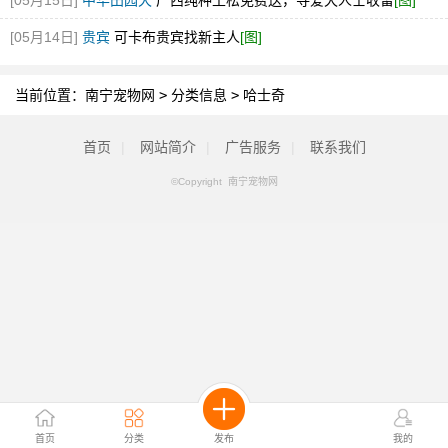
[05月15日]
中华田园犬
广西纯种土松免费送，寻爱犬人士收留
[图]
[05月14日]
贵宾
可卡布贵宾找新主人
[图]
当前位置：
南宁宠物网
>
分类信息
>
哈士奇
首页
|
网站简介
|
广告服务
|
联系我们
©Copyright 南宁宠物网
首页
分类
发布
我的