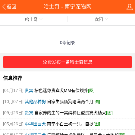
哈士奇 - 南宁宠物网
返回
哈士奇
宾阳
0条记录
免费发布一条哈士奇信息
信息推荐
[01月17日]
贵宾
棕色迷你贵宾犬MM有偿领养
[图]
[10月07日]
其他品种狗
自家生腊肠狗刚满两个月
[图]
[09月23日]
贵宾
自家养的生的一窝纯种巨型贵宾犬幼犬
[图]
[05月26日]
中华田园犬
南宁小白土狗一只，自提
[图]