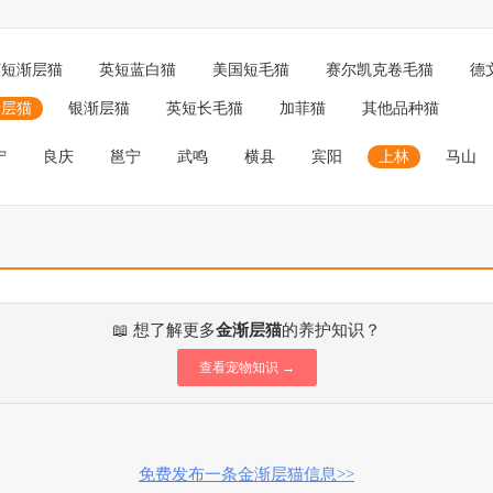
英短渐层猫
英短蓝白猫
美国短毛猫
赛尔凯克卷毛猫
德
渐层猫
银渐层猫
英短长毛猫
加菲猫
其他品种猫
宁
良庆
邕宁
武鸣
横县
宾阳
上林
马山
📖 想了解更多
金渐层猫
的养护知识？
查看宠物知识 →
免费发布一条金渐层猫信息>>