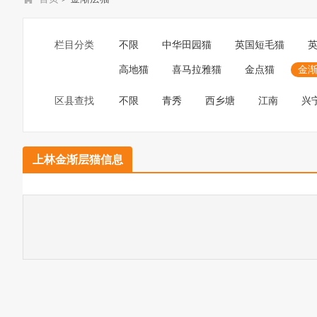
栏目分类
不限
中华田园猫
英国短毛猫
高地猫
喜马拉雅猫
金点猫
金
区县查找
不限
青秀
西乡塘
江南
兴
上林金渐层猫信息