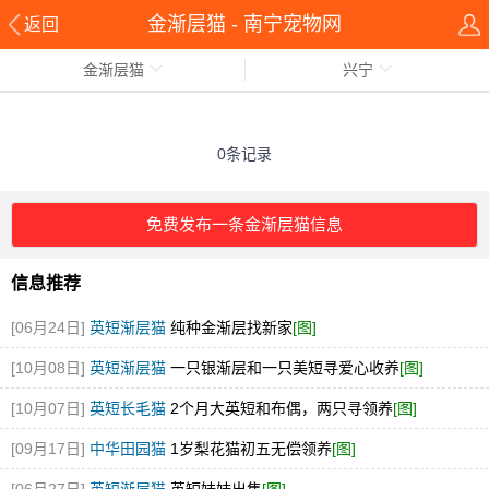
金渐层猫 - 南宁宠物网
返回
金渐层猫
兴宁
0条记录
免费发布一条金渐层猫信息
信息推荐
[06月24日]
英短渐层猫
纯种金渐层找新家
[图]
[10月08日]
英短渐层猫
一只银渐层和一只美短寻爱心收养
[图]
[10月07日]
英短长毛猫
2个月大英短和布偶，两只寻领养
[图]
[09月17日]
中华田园猫
1岁梨花猫初五无偿领养
[图]