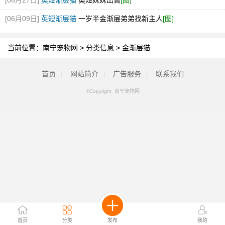
[06月27日]
英短渐层猫
英短妹妹出售
[图]
[06月09日]
英短渐层猫
一岁半金渐层弟弟找新主人
[图]
当前位置：
南宁宠物网
>
分类信息
>
金渐层猫
首页
|
网站简介
|
广告服务
|
联系我们
©Copyright 南宁宠物网
首页
分类
发布
我的