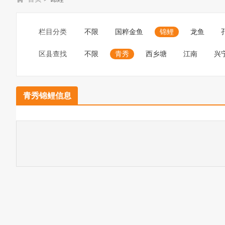
栏目分类
不限
国粹金鱼
锦鲤
龙鱼
区县查找
不限
青秀
西乡塘
江南
兴
青秀锦鲤信息