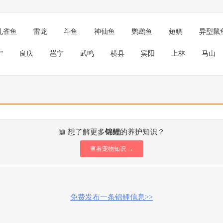
孔雀鱼
雷龙
斗鱼
神仙鱼
鹦鹉鱼
短鲷
异型鼠
宁
良庆
邕宁
武鸣
横县
宾阳
上林
马山
📖 想了解更多
锦鲤
的养护知识？
查看宠物知识 →
免费发布一条锦鲤信息>>