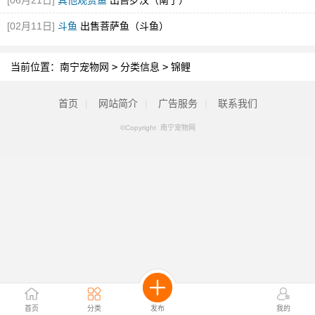
[06月21日]
其他观赏鱼
出售罗汉（南宁）
[02月11日]
斗鱼
出售菩萨鱼（斗鱼）
当前位置：
南宁宠物网
>
分类信息
>
锦鲤
首页
|
网站简介
|
广告服务
|
联系我们
©Copyright 南宁宠物网
首页
分类
发布
我的