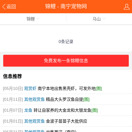
锦鲤 - 南宁宠物网
返回
锦鲤
马山
0条记录
免费发布一条锦鲤信息
信息推荐
[05月10日]
观赏虾
南宁本地出售黑壳虾，可发外地
[图]
[01月11日]
其他观赏鱼
精品大头罗汉鱼自提
[图]
[01月07日]
龙鱼
转让自家养的大金龙和大银龙鱼
[图]
[01月01日]
其他观赏鱼
金波子苗苗子大批供应