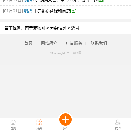
[01月01日]
鹦鹉
6只鹦鹉急售，单只65元，没时间养
[图]
[01月01日]
鹦鹉
手养鹦鹉蓝绿和尚崽
[图]
当前位置：
南宁宠物网
>
分类信息
>
鹩哥
首页
|
网站简介
|
广告服务
|
联系我们
©Copyright 南宁宠物网
首页
分类
发布
我的