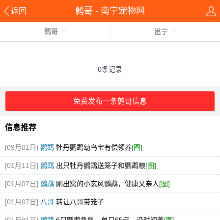
鹩哥 - 南宁宠物网
返回
鹩哥
邕宁
0条记录
免费发布一条鹩哥信息
信息推荐
[09月01日]
鹦鹉
牡丹鹦鹉幼鸟宝有偿领养
[图]
[01月11日]
鹦鹉
出只牡丹鹦鹉送笼子和鹦鹉粮
[图]
[01月07日]
鹦鹉
刚出窝的小玄风鹦鹉，健康又亲人
[图]
[01月07日]
八哥
转让八哥带笼子