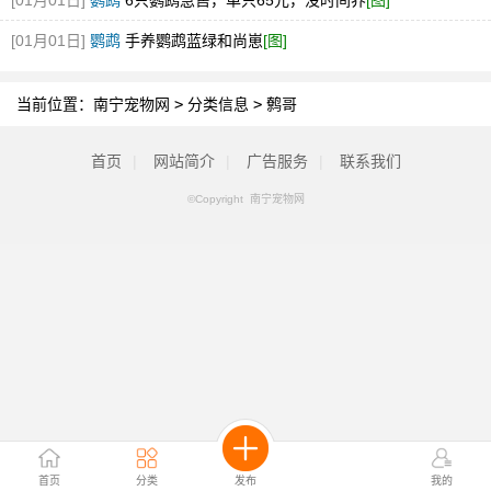
[01月01日]
鹦鹉
6只鹦鹉急售，单只65元，没时间养
[图]
[01月01日]
鹦鹉
手养鹦鹉蓝绿和尚崽
[图]
当前位置：
南宁宠物网
>
分类信息
>
鹩哥
首页
|
网站简介
|
广告服务
|
联系我们
©Copyright 南宁宠物网
首页
分类
发布
我的