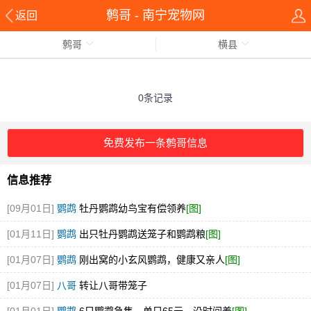
鹩哥 - 南宁宠物网
返回
鹩哥
横县
0条记录
免费发布一条鹩哥信息
信息推荐
[09月01日]
鹦鹉
牡丹鹦鹉幼鸟宝有偿领养
[图]
[01月11日]
鹦鹉
出只牡丹鹦鹉送笼子和鹦鹉粮
[图]
[01月07日]
鹦鹉
刚出窝的小玄风鹦鹉，健康又亲人
[图]
[01月07日]
八哥
转让八哥带笼子