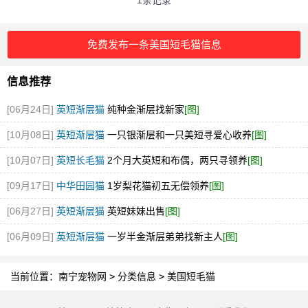
1条记录
免费发布一条美国短毛猫信息
信息推荐
[06月24日]
英短渐层猫
纯种金渐层找新家
[图]
[10月08日]
英短渐层猫
一只银渐层和一只美短寻爱心收养
[图]
[10月07日]
英短长毛猫
2个月大英短和布偶，两只寻领养
[图]
[09月17日]
中华田园猫
1岁梨花猫初五无偿领养
[图]
[06月27日]
英短渐层猫
英短妹妹出售
[图]
[06月09日]
英短渐层猫
一岁半金渐层弟弟找新主人
[图]
当前位置：
南宁宠物网
>
分类信息
>
美国短毛猫