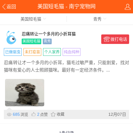
美国短毛猫 - 南宁宠物网
返回
美国短毛猫
青秀
忍痛转让一个多月的小折耳猫
拨打电话
美国短毛猫
青秀
已做驱虫
未打疫苗
个人家养
纯血纯种
忍痛转让才一个多月的小折耳，猫毛过敏严重，只能割爱，找对
猫咪有爱心的人士照顾猫咪。最好有一定经济条件。...
685
2
收藏
12月07日
浏览
点赞