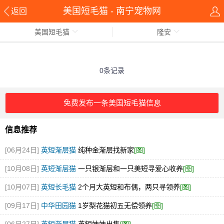
美国短毛猫 - 南宁宠物网
返回
美国短毛猫
隆安
0条记录
免费发布一条美国短毛猫信息
信息推荐
[06月24日]
英短渐层猫
纯种金渐层找新家
[图]
[10月08日]
英短渐层猫
一只银渐层和一只美短寻爱心收养
[图]
[10月07日]
英短长毛猫
2个月大英短和布偶，两只寻领养
[图]
[09月17日]
中华田园猫
1岁梨花猫初五无偿领养
[图]