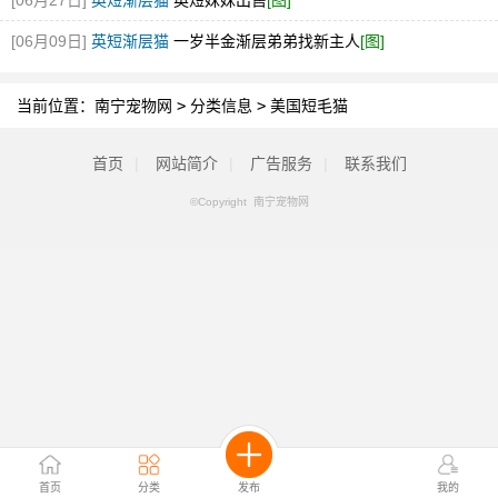
[06月27日]
英短渐层猫
英短妹妹出售
[图]
[06月09日]
英短渐层猫
一岁半金渐层弟弟找新主人
[图]
当前位置：
南宁宠物网
>
分类信息
>
美国短毛猫
首页
|
网站简介
|
广告服务
|
联系我们
©Copyright 南宁宠物网
首页
分类
发布
我的