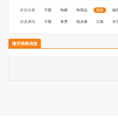
栏目分类
不限
狗粮
狗用品
猫粮
猫
区县查找
不限
青秀
西乡塘
江南
兴
隆安猫粮信息