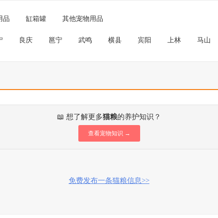
用品
缸箱罐
其他宠物用品
宁
良庆
邕宁
武鸣
横县
宾阳
上林
马山
📖 想了解更多
猫粮
的养护知识？
查看宠物知识 →
免费发布一条猫粮信息>>