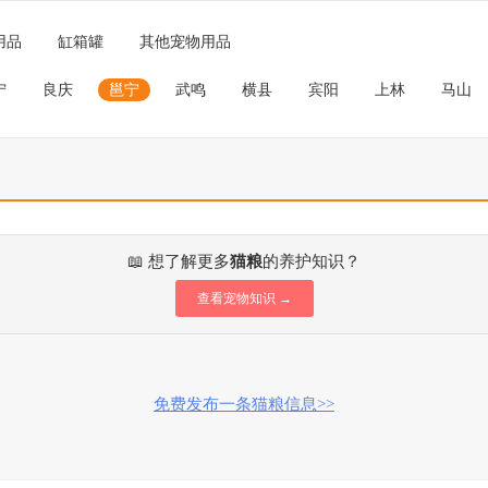
用品
缸箱罐
其他宠物用品
宁
良庆
邕宁
武鸣
横县
宾阳
上林
马山
📖 想了解更多
猫粮
的养护知识？
查看宠物知识 →
免费发布一条猫粮信息>>