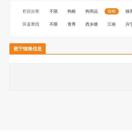
栏目分类
不限
狗粮
狗用品
猫粮
猫
区县查找
不限
青秀
西乡塘
江南
兴
邕宁猫粮信息