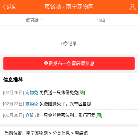
蜜袋鼯 - 南宁宠物网
返回
蜜袋鼯
马山
0条记录
免费发布一条蜜袋鼯信息
信息推荐
[02月28日]
宠物兔
免费送一只侏儒兔兔
[图]
[02月23日]
宠物兔
免费赠送兔子，兴宁区自提
[01月30日]
仓鼠
出一只金丝熊密波利，乖巧可爱
[图]
当前位置：
南宁宠物网
>
分类信息
>
蜜袋鼯