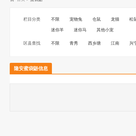
栏目分类
不限
宠物兔
仓鼠
龙猫
松
迷你羊
迷你马
其他小宠
区县查找
不限
青秀
西乡塘
江南
兴
隆安蜜袋鼯信息