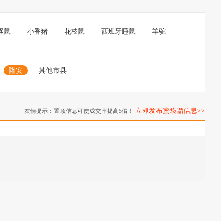
豚鼠
小香猪
花枝鼠
西班牙睡鼠
羊驼
隆安
其他市县
立即发布蜜袋鼯信息>>
友情提示：置顶信息可使成交率提高5倍！