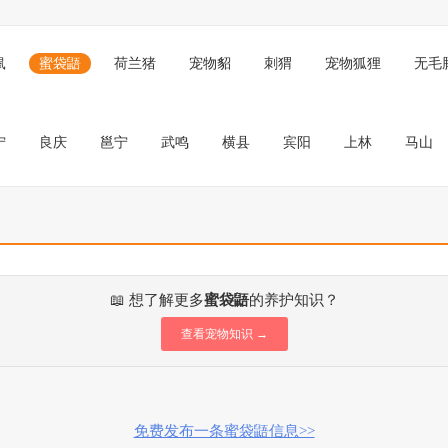
鼠
蜜袋鼯
荷兰猪
宠物貂
刺猬
宠物狐狸
无毛
宁
良庆
邕宁
武鸣
横县
宾阳
上林
马山
📖 想了解更多
蜜袋鼯
的养护知识？
查看宠物知识 →
免费发布一条蜜袋鼯信息>>