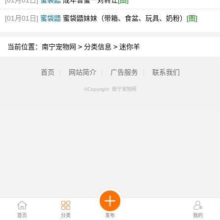
[01月01日]
蜜袋鼯
成年普蜜一对转让
[图]
[01月01日]
蜜袋鼯
蜜袋鼯妹妹（带箱、食盆、玩具、奶粉）
[图]
当前位置：
南宁宠物网
>
分类信息
>
迷你羊
首页
|
网站简介
|
广告服务
|
联系我们
©Copyright 南宁宠物网
首页
分类
发布
我的