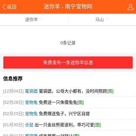
迷你羊 - 南宁宠物网
返回
迷你羊
马山
0条记录
免费发布一条迷你羊信息
信息推荐
[12月04日]
蜜袋鼯
蜜袋鼯，公母大小都有，没时间照顾
[图]
[02月28日]
宠物兔
免费送一只侏儒兔兔
[图]
[02月23日]
宠物兔
免费赠送兔子，兴宁区自提
[01月30日]
仓鼠
出一只金丝熊密波利，乖巧可爱
[图]