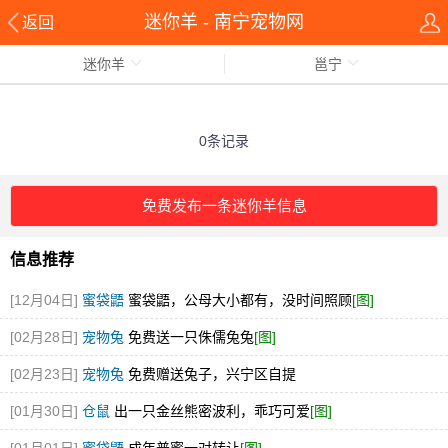
迷你羊 - 南宁宠物网
返回
迷你羊
邕宁
0条记录
免费发布一条迷你羊信息
信息推荐
[12月04日]
蜜袋鼯
蜜袋鼯，公母大小都有，没时间照顾
[图]
[02月28日]
宠物兔
免费送一只侏儒兔兔
[图]
[02月23日]
宠物兔
免费赠送兔子，兴宁区自提
[01月30日]
仓鼠
出一只金丝熊密波利，乖巧可爱
[图]