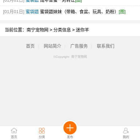
[01月01日]
蜜袋鼯
成年普蜜一对转让
[图]
[01月01日]
蜜袋鼯
蜜袋鼯妹妹（带箱、食盆、玩具、奶粉）
[图]
当前位置：
南宁宠物网
>
分类信息
>
迷你羊
首页
|
网站简介
|
广告服务
|
联系我们
©Copyright 南宁宠物网
首页
分类
发布
我的