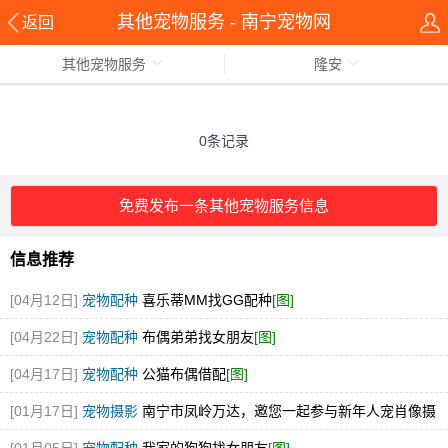
其他宠物服务 - 南宁宠物网
返回
其他宠物服务
隆安
0条记录
免费发布一条其他宠物服务信息
信息推荐
[04月12日]
宠物配种
喜乐蒂MM找GG配种
[图]
[04月22日]
宠物配种
布偶弟弟找女朋友
[图]
[04月17日]
宠物配种
公猫布偶借配
[图]
[01月17日]
宠物摄影
南宁市凤岭万达，邀您一起参与新年人宠肖像摄
影艺术节
[图]