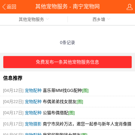
其他宠物服务 - 南宁宠物网
返回
其他宠物服务
西乡塘
0条记录
免费发布一条其他宠物服务信息
信息推荐
[04月12日]
宠物配种
喜乐蒂MM找GG配种
[图]
[04月22日]
宠物配种
布偶弟弟找女朋友
[图]
[04月17日]
宠物配种
公猫布偶借配
[图]
[01月17日]
宠物摄影
南宁市凤岭万达，邀您一起参与新年人宠肖像摄
影艺术节
[图]