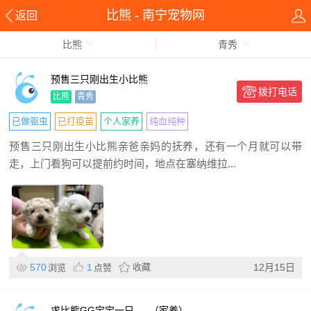
比熊 - 南宁宠物网
返回
比熊
青秀
预售三只刚出生小比熊
拨打电话
比熊
青秀
已做驱虫
已打疫苗
个人家养
纯血纯种
预售三只刚出生小比熊亲爸亲妈的抚养，还有一个月就可以带
走，上门看狗可以提前约时间，地点在塞纳维拉...
570
1
收藏
12月15日
浏览
点赞
求比熊GG宝宝一只 。 （家养）