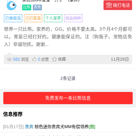
拨打电话
比熊
青秀
已做驱虫
已打疫苗
个人家养
纯血纯种
想养一只比熊。家养的，GG。价格不要太高。3个月4个月都可
以。育苗已经打好的。健康能保证的。注（狗贩子。宠物店免
入）非诚勿扰。谢谢...
582
0
收藏
11月28日
浏览
点赞
2条记录
免费发布一条比熊信息
信息推荐
[01月17日]
贵宾
棕色迷你贵宾犬MM有偿领养
[图]