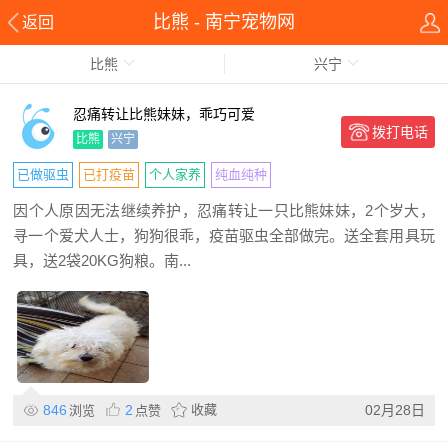
比熊 - 南宁宠物网
返回
比熊
兴宁
忍痛转让比熊妹妹，乖巧可爱
拨打电话
比熊
兴宁
已做驱虫
已打疫苗
个人家养
纯血纯种
因个人原因无法继续养护，忍痛转让一只比熊妹妹，2个岁大，
寻一个爱犬人士，狗狗很乖，疫苗驱虫全部做完。送全套用具玩
具，送2袋20KG狗粮。南...
846
2
收藏
02月28日
浏览
点赞