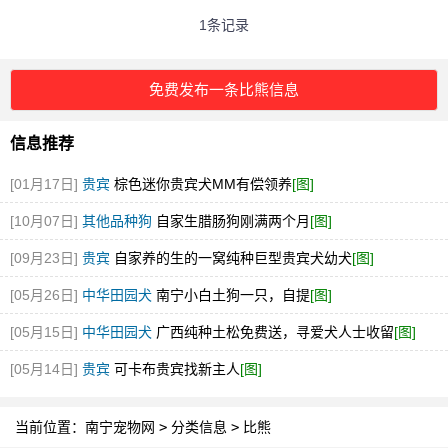
1条记录
免费发布一条比熊信息
信息推荐
[01月17日]
贵宾
棕色迷你贵宾犬MM有偿领养
[图]
[10月07日]
其他品种狗
自家生腊肠狗刚满两个月
[图]
[09月23日]
贵宾
自家养的生的一窝纯种巨型贵宾犬幼犬
[图]
[05月26日]
中华田园犬
南宁小白土狗一只，自提
[图]
[05月15日]
中华田园犬
广西纯种土松免费送，寻爱犬人士收留
[图]
[05月14日]
贵宾
可卡布贵宾找新主人
[图]
当前位置：
南宁宠物网
>
分类信息
>
比熊