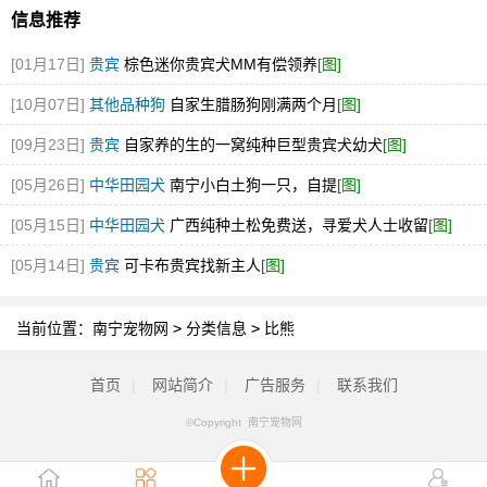
信息推荐
[01月17日]
贵宾
棕色迷你贵宾犬MM有偿领养
[图]
[10月07日]
其他品种狗
自家生腊肠狗刚满两个月
[图]
[09月23日]
贵宾
自家养的生的一窝纯种巨型贵宾犬幼犬
[图]
[05月26日]
中华田园犬
南宁小白土狗一只，自提
[图]
[05月15日]
中华田园犬
广西纯种土松免费送，寻爱犬人士收留
[图]
[05月14日]
贵宾
可卡布贵宾找新主人
[图]
当前位置：
南宁宠物网
>
分类信息
>
比熊
首页
|
网站简介
|
广告服务
|
联系我们
©Copyright 南宁宠物网