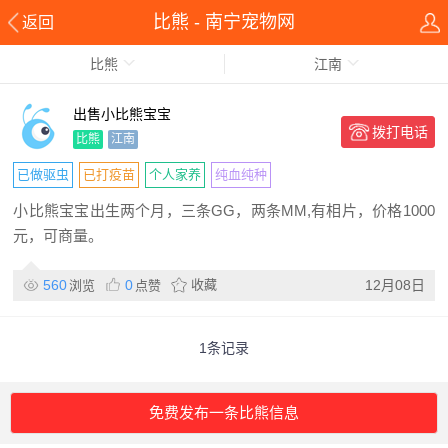
比熊 - 南宁宠物网
返回
比熊
江南
出售小比熊宝宝
拨打电话
比熊
江南
已做驱虫
已打疫苗
个人家养
纯血纯种
小比熊宝宝出生两个月，三条GG，两条MM,有相片，价格1000
元，可商量。
560
0
收藏
12月08日
浏览
点赞
1条记录
免费发布一条比熊信息