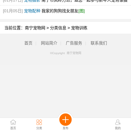
[01月17日]
宠物摄影
南宁市凤岭万达，邀您一起参与新年人宠肖像摄
影艺术节
[图]
[01月05日]
宠物配种
我家的狗狗找女朋友
[图]
当前位置：
南宁宠物网
>
分类信息
>
宠物训练
首页
|
网站简介
|
广告服务
|
联系我们
©Copyright 南宁宠物网
首页
分类
发布
我的