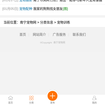
[01月17日]
宠物摄影
南宁市凤岭万达，邀您一起参与新年人宠肖像摄
影艺术节
[图]
[01月05日]
宠物配种
我家的狗狗找女朋友
[图]
当前位置：
南宁宠物网
>
分类信息
>
宠物训练
首页
|
网站简介
|
广告服务
|
联系我们
©Copyright 南宁宠物网
首页
分类
发布
我的