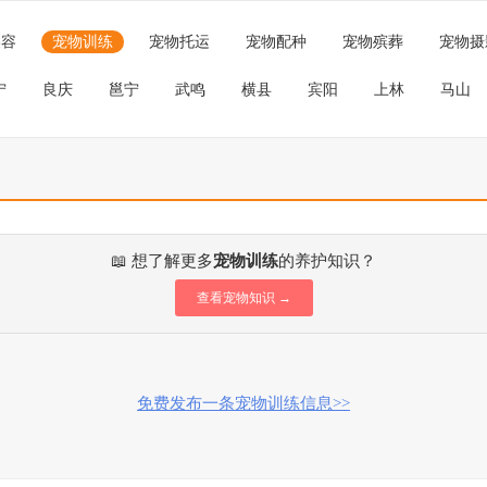
美容
宠物训练
宠物托运
宠物配种
宠物殡葬
宠物摄
宁
良庆
邕宁
武鸣
横县
宾阳
上林
马山
📖 想了解更多
宠物训练
的养护知识？
查看宠物知识 →
免费发布一条宠物训练信息>>