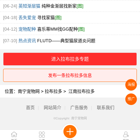
[06-24]
英短渐层猫
纯种金渐层找新家
[图]
[04-18]
丢失爱宠
寻找家猫
[图]
[04-12]
宠物配种
喜乐蒂MM找GG配种
[图]
[07-10]
热点资讯
FLUTD——典型猫尿道炎问题
进入拉布拉多专题
发布一条拉布拉多信息
海报
位置：
南宁宠物网
>
拉布拉多
>
江南拉布拉多
推广
首页
|
网站简介
|
广告服务
|
联系我们
©Copyright 南宁宠物网