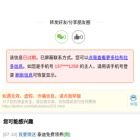
转发好友/分享朋友圈
0
0
该信息
已过期
，已屏蔽联系方式。您可以
点我查看更多拉布拉
多信息
。如您是手机号
137****1258
的主人，请用该手机号登
录
刷新信息
可恢复显示。
如遇无效、虚假、诈骗信息，请点我举报
为了您的资金安全，请见面交易，切勿提前支付任何费用
举报
https://petnn.com/labuladuo/201.html
您可能感兴趣
[07-10]
我要赠送
泰迪免费领养
[图]