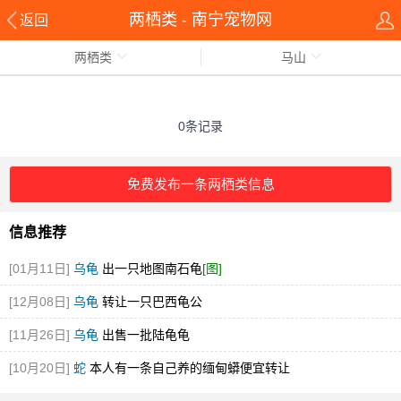
两栖类 - 南宁宠物网
返回
两栖类
马山
0条记录
免费发布一条两栖类信息
信息推荐
[01月11日]
乌龟
出一只地图南石龟
[图]
[12月08日]
乌龟
转让一只巴西龟公
[11月26日]
乌龟
出售一批陆龟龟
[10月20日]
蛇
本人有一条自己养的缅甸蟒便宜转让