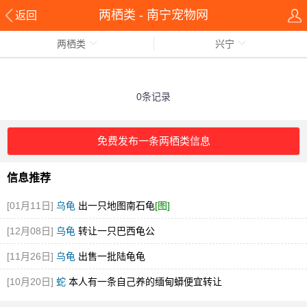
两栖类 - 南宁宠物网
返回
两栖类
兴宁
0条记录
免费发布一条两栖类信息
信息推荐
[01月11日]
乌龟
出一只地图南石龟
[图]
[12月08日]
乌龟
转让一只巴西龟公
[11月26日]
乌龟
出售一批陆龟龟
[10月20日]
蛇
本人有一条自己养的缅甸蟒便宜转让