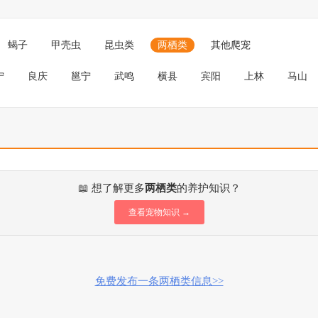
蝎子
甲壳虫
昆虫类
两栖类
其他爬宠
宁
良庆
邕宁
武鸣
横县
宾阳
上林
马山
📖 想了解更多
两栖类
的养护知识？
查看宠物知识 →
免费发布一条两栖类信息>>