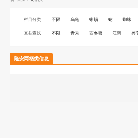
栏目分类
不限
乌龟
蜥蜴
蛇
蜘蛛
区县查找
不限
青秀
西乡塘
江南
兴
隆安两栖类信息