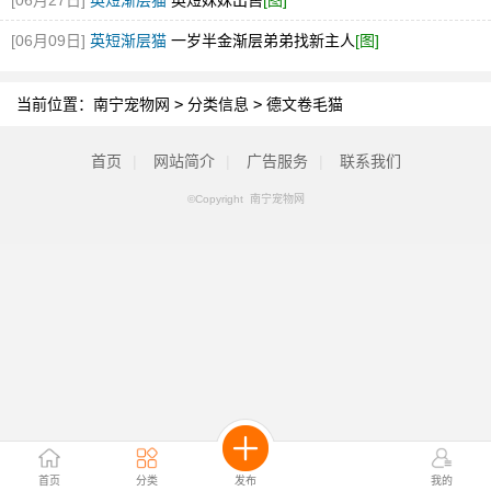
[06月27日]
英短渐层猫
英短妹妹出售
[图]
[06月09日]
英短渐层猫
一岁半金渐层弟弟找新主人
[图]
当前位置：
南宁宠物网
>
分类信息
>
德文卷毛猫
首页
|
网站简介
|
广告服务
|
联系我们
©Copyright 南宁宠物网
首页
分类
发布
我的