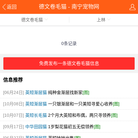
德文卷毛猫 - 南宁宠物网
返回
德文卷毛猫
上林
0条记录
免费发布一条德文卷毛猫信息
信息推荐
[06月24日]
英短渐层猫
纯种金渐层找新家
[图]
[10月08日]
英短渐层猫
一只银渐层和一只美短寻爱心收养
[图]
[10月07日]
英短长毛猫
2个月大英短和布偶，两只寻领养
[图]
[09月17日]
中华田园猫
1岁梨花猫初五无偿领养
[图]