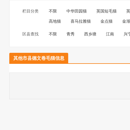
栏目分类
不限
中华田园猫
英国短毛猫
高地猫
喜马拉雅猫
金点猫
金
区县查找
不限
青秀
西乡塘
江南
兴
其他市县德文卷毛猫信息