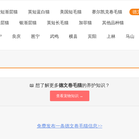
英短渐层猫
英短蓝白猫
美国短毛猫
赛尔凯克卷毛猫
德
渐层猫
银渐层猫
英短长毛猫
加菲猫
其他品种猫
宁
良庆
邕宁
武鸣
横县
宾阳
上林
马山
📖 想了解更多
德文卷毛猫
的养护知识？
查看宠物知识 →
免费发布一条德文卷毛猫信息>>