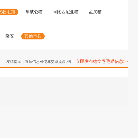
文卷毛猫
拿破仑猫
阿比西尼亚猫
孟买猫
隆安
其他市县
立即发布德文卷毛猫信息>>
友情提示：置顶信息可使成交率提高5倍！