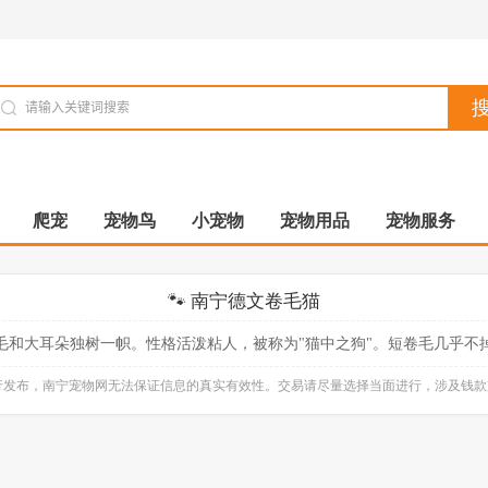
爬宠
宠物鸟
小宠物
宠物用品
宠物服务
🐾 南宁德文卷毛猫
毛和大耳朵独树一帜。性格活泼粘人，被称为"猫中之狗"。短卷毛几乎不
自行发布，南宁宠物网无法保证信息的真实有效性。交易请尽量选择当面进行，涉及钱