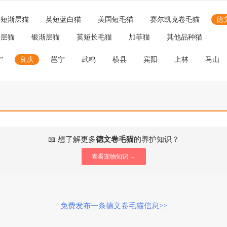
英短渐层猫
英短蓝白猫
美国短毛猫
赛尔凯克卷毛猫
德
渐层猫
银渐层猫
英短长毛猫
加菲猫
其他品种猫
宁
良庆
邕宁
武鸣
横县
宾阳
上林
马山
📖 想了解更多
德文卷毛猫
的养护知识？
查看宠物知识 →
免费发布一条德文卷毛猫信息>>