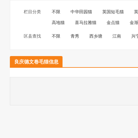
栏目分类
不限
中华田园猫
英国短毛猫
高地猫
喜马拉雅猫
金点猫
金
区县查找
不限
青秀
西乡塘
江南
兴
良庆德文卷毛猫信息