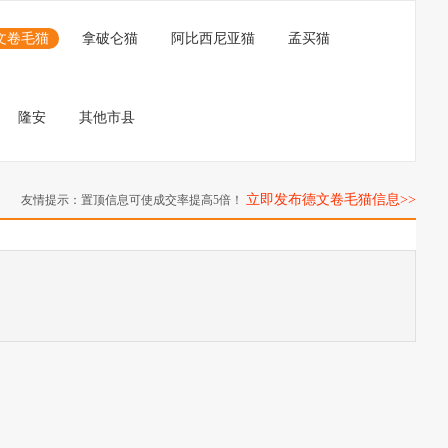
文卷毛猫
拿破仑猫
阿比西尼亚猫
孟买猫
隆安
其他市县
立即发布德文卷毛猫信息>>
友情提示：置顶信息可使成交率提高5倍！