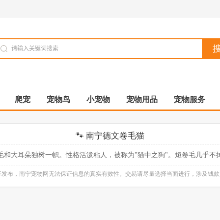
爬宠
宠物鸟
小宠物
宠物用品
宠物服务
🐾 南宁德文卷毛猫
毛和大耳朵独树一帜。性格活泼粘人，被称为"猫中之狗"。短卷毛几乎不
自行发布，南宁宠物网无法保证信息的真实有效性。交易请尽量选择当面进行，涉及钱