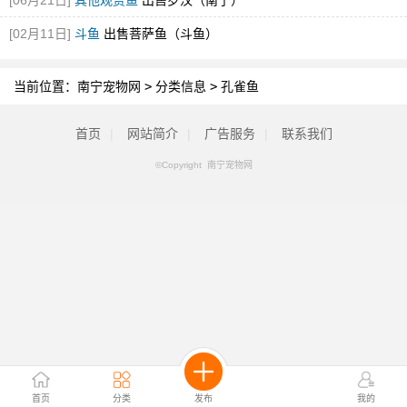
[06月21日]
其他观赏鱼
出售罗汉（南宁）
[02月11日]
斗鱼
出售菩萨鱼（斗鱼）
当前位置：
南宁宠物网
>
分类信息
>
孔雀鱼
首页
|
网站简介
|
广告服务
|
联系我们
©Copyright 南宁宠物网
首页
分类
发布
我的