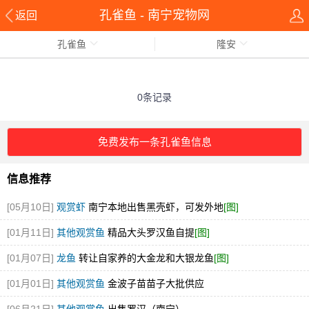
孔雀鱼 - 南宁宠物网
返回
孔雀鱼
隆安
0条记录
免费发布一条孔雀鱼信息
信息推荐
[05月10日]
观赏虾
南宁本地出售黑壳虾，可发外地
[图]
[01月11日]
其他观赏鱼
精品大头罗汉鱼自提
[图]
[01月07日]
龙鱼
转让自家养的大金龙和大银龙鱼
[图]
[01月01日]
其他观赏鱼
金波子苗苗子大批供应