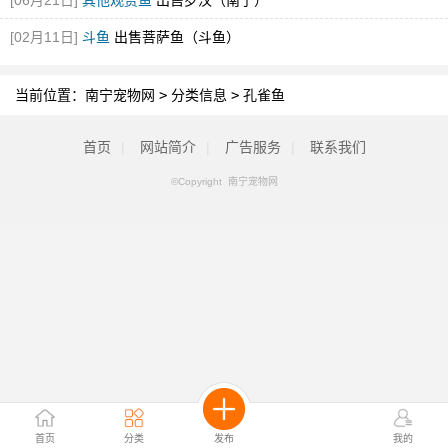
[06月21日]
其他观赏鱼
出售罗汉（南宁）
[02月11日]
斗鱼
出售菩萨鱼（斗鱼）
当前位置：
南宁宠物网
>
分类信息
>
孔雀鱼
首页
|
网站简介
|
广告服务
|
联系我们
©Copyright 南宁宠物网
首页
分类
发布
我的